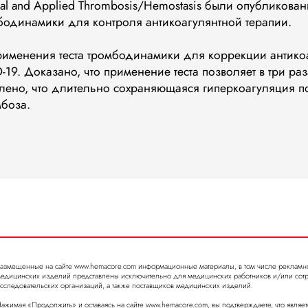
al and Applied Thrombosis/Hemostasis были опубликован
одинамики для контроля антикоагулянтной терапии.
применения теста тромбодинамики для коррекции антико
19. Доказано, что применение теста позволяет в три ра
влено, что длительно сохраняющаяся гиперкоагуляция по
мбоза.
азмещенные на сайте www.hemacore.com информационные материалы, в том числе рекламно
едицинских изделий представлены исключительно для медицинских работников и/или сот
сследовательских организаций, а также поставщиков медицинских изделий.
а, Научный проезд, дом
mail@hemacore.com
ажимая «Продолжить» и оставаясь на сайте www.hemacore.com, вы подтверждаете, что явля