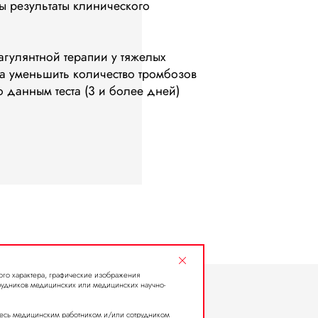
ы результаты клинического
агулянтной терапии у тяжелых
за уменьшить количество тромбозов
 данным теста (3 и более дней)
го характера, графические изображения
рудников медицинских или медицинских научно-
етесь медицинским работником и/или сотрудником
Web-дизайн
,
разработка