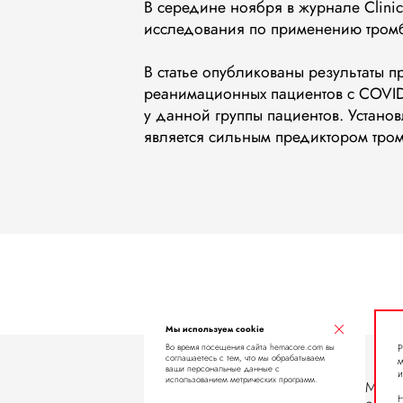
В середине ноября в журнале Clinic
исследования по применению тромб
В статье опубликованы результаты 
реанимационных пациентов с COVID-
у данной группы пациентов. Устано
является сильным предиктором тро
Мы используем cookie
Во время посещения сайта hemacore.com вы
Р
соглашаетесь с тем, что мы обрабатываем
м
ваши персональные данные с
и
использованием метрических программ.
Москв
Н